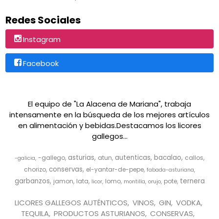
Redes Sociales
Instagram
Facebook
El equipo de "La Alacena de Mariana", trabaja
intensamente en la búsqueda de los mejores artículos
en alimentación y bebidas.Destacamos los licores
gallegos...
asturias
autenticas
bacalao
-gallego
atun
callos
-galicia
conservas
chorizo
el-yantar-de-pepe
fabada-asturiana
garbanzos
ternera
jamon
lata
lomo
pote
licor
montilla
orujo
LICORES GALLEGOS AUTÉNTICOS
VINOS
GIN
VODKA
TEQUILA
PRODUCTOS ASTURIANOS
CONSERVAS