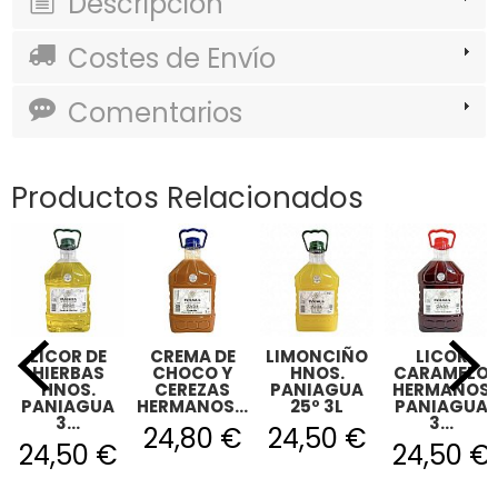
Descripción
Costes de Envío
Comentarios
Productos Relacionados
LICOR DE
CREMA DE
LIMONCIÑO
LICOR
HIERBAS
CHOCO Y
HNOS.
CARAMELO
HNOS.
CEREZAS
PANIAGUA
HERMANOS
PANIAGUA
HERMANOS...
25º 3L
PANIAGUA
3...
3...
24,80 €
24,50 €
24,50 €
24,50 €