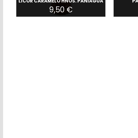
LICOR CARAMELO HNOS. PANIAGUA
P
Precio
9,50 €
Marcas
HERMANOS
PANIAGUA
(2)
Hnos.
Paniagua
(1)
Otras
marcas
(4)