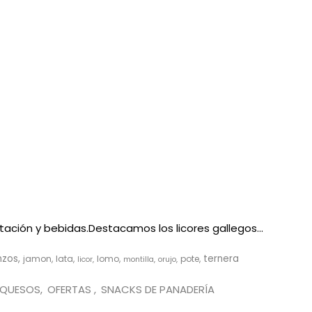
ación y bebidas.Destacamos los licores gallegos...
nzos
ternera
jamon
lata
lomo
pote
licor
montilla
orujo
QUESOS
OFERTAS
SNACKS DE PANADERÍA