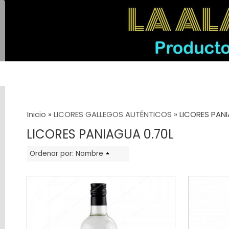
Categorías
Inicio
»
LICORES GALLEGOS AUTÉNTICOS
»
LICORES PANI
LICORES
LICORES PANIAGUA 0.70L
GALLEGOS
Ordenar por:
Nombre
AUTÉNTICOS
LICORES
PANIAGUA
0.70L
LICORES
PANIAGUA
3L