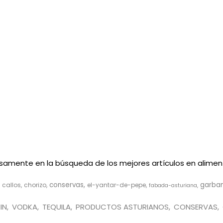
ensamente en la búsqueda de los mejores artículos en aliment
conservas
garba
callos
chorizo
el-yantar-de-pepe
fabada-asturiana
IN
VODKA
TEQUILA
PRODUCTOS ASTURIANOS
CONSERVAS