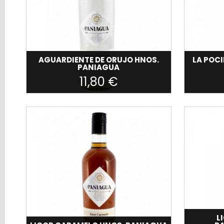
VINOS
GIN
VODKA
TEQUILA
AGUARDIENTE DE ORUJO HNOS.
LA POC
PANIAGUA
PRODUCTOS
11,80 €
ASTURIANOS
CONSERVAS
QUESOS
OFERTAS
SNACKS
DE
PANADERÍA
Filtros
Búsqueda
L