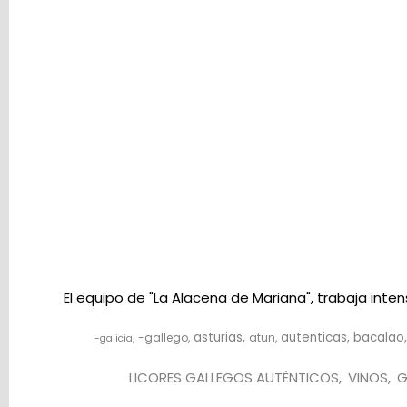
está
vacío
Redes
Sociales
Instagram
Facebook
El equipo de "La Alacena de Mariana", trabaja int
asturias
autenticas
bacalao
-gallego
atun
-galicia
LICORES GALLEGOS AUTÉNTICOS
VINOS
G