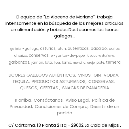
El equipo de "La Alacena de Mariana", trabaja
intensamente en la búsqueda de los mejores artículos
en alimentación y bebidas.Destacamos los licores
gallegos...
asturias
autenticas
bacalao
-gallego
atun
callos
-galicia
conservas
chorizo
el-yantar-de-pepe
fabada-asturiana
garbanzos
ternera
jamon
lata
lomo
pote
licor
montilla
orujo
LICORES GALLEGOS AUTÉNTICOS
VINOS
GIN
VODKA
TEQUILA
PRODUCTOS ASTURIANOS
CONSERVAS
QUESOS
OFERTAS
SNACKS DE PANADERÍA
Ir arriba
Contáctanos
Aviso Legal
Política de
Privacidad
Condiciones de Compra
Desistir de un
pedido
C/ Cártama, 13 Planta 2 Izq - 29602 La Cala de Mijas ,