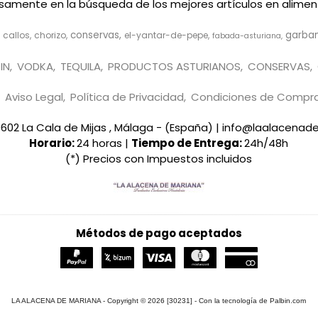
ensamente en la búsqueda de los mejores artículos en aliment
conservas
garba
callos
chorizo
el-yantar-de-pepe
fabada-asturiana
IN
VODKA
TEQUILA
PRODUCTOS ASTURIANOS
CONSERVAS
Aviso Legal
Política de Privacidad
Condiciones de Compr
29602 La Cala de Mijas , Málaga - (España) | info@laalacena
Horario:
24 horas |
Tiempo de Entrega:
24h/48h
(*) Precios con Impuestos incluidos
Métodos de pago aceptados
LA ALACENA DE MARIANA
- Copyright © 2026 [30231] - Con la tecnología de Palbin.com