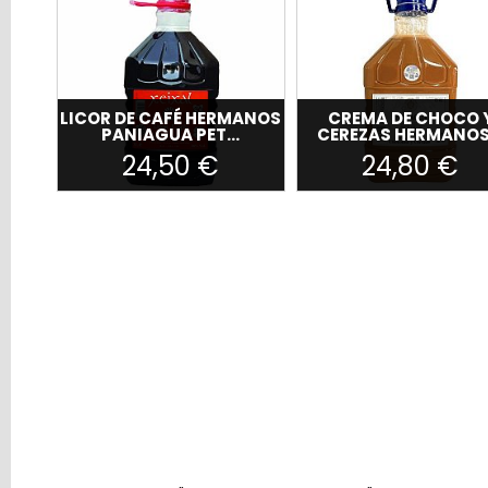
El
carrito
de
la
LICOR DE CAFÉ HERMANOS
CREMA DE CHOCO 
compra
PANIAGUA PET...
CEREZAS HERMANOS.
está
24,50 €
24,80 €
vacío
Redes
Sociales
Instagram
Facebook