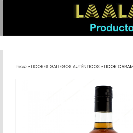
Categorías
Inicio
»
LICORES GALLEGOS AUTÉNTICOS
»
LICOR CARAM
LICORES
GALLEGOS
AUTÉNTICOS
VINOS
GIN
VODKA
TEQUILA