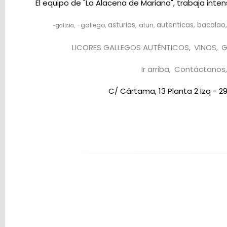
El equipo de "La Alacena de Mariana", trabaja int
asturias
autenticas
bacalao
-gallego
atun
-galicia
LICORES GALLEGOS AUTÉNTICOS
VINOS
G
Ir arriba
Contáctanos
C/ Cártama, 13 Planta 2 Izq - 