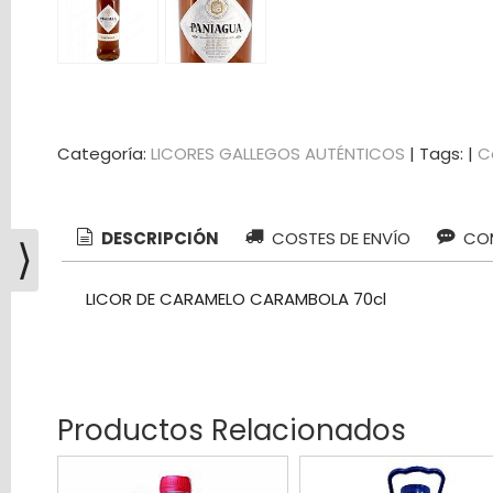
Categoría:
LICORES GALLEGOS AUTÉNTICOS
|
Tags:
|
C
Costes
DESCRIPCIÓN
COSTES DE ENVÍO
COM
⟩
de
Envío
LICOR DE CARAMELO CARAMBOLA 70cl
GRATIS
*
Consultar
Destinos
Productos Relacionados
Tu
Carrito
(0)