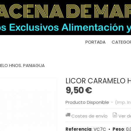
PORTADA
CATEGOR
ELO HNOS. PANIAGUA
LICOR CARAMELO 
9,50 €
Producto Disponible
-
(Imp. I
Costes de envío
Ver d
Referencia
:
VC7C
•
Peso
:
0,