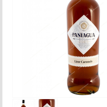
PRODUCTOS
ASTURIANOS
CONSERVAS
QUESOS
OFERTAS
SNACKS
DE
PANADERÍA
Marcas
Idioma