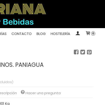
ÍAS
CONTACTO
BLOG
HOSTELERÍA
0
HNOS. PANIAGUA
ncluidos)
escripción
Hacer una pregunta
001 Kg