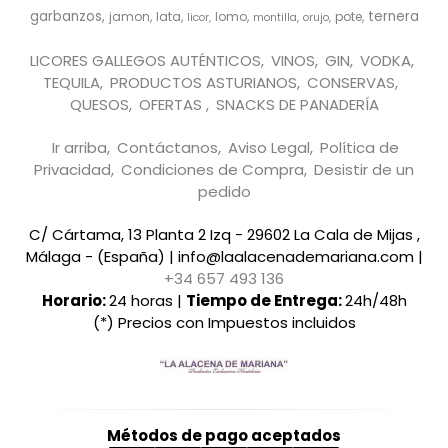
garbanzos
ternera
jamon
lata
lomo
pote
licor
montilla
orujo
LICORES GALLEGOS AUTÉNTICOS
VINOS
GIN
VODKA
TEQUILA
PRODUCTOS ASTURIANOS
CONSERVAS
QUESOS
OFERTAS
SNACKS DE PANADERÍA
Ir arriba
Contáctanos
Aviso Legal
Política de
Privacidad
Condiciones de Compra
Desistir de un
pedido
C/ Cártama, 13 Planta 2 Izq - 29602 La Cala de Mijas ,
Málaga - (España) | info@laalacenademariana.com |
+34 657 493 136
Horario:
24 horas |
Tiempo de Entrega:
24h/48h
(*) Precios con Impuestos incluidos
Métodos de pago aceptados