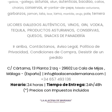
asturias
autenticas
bacalao
-gallego
atun
callos
-galicia
conservas
chorizo
el-yantar-de-pepe
fabada-asturiana
garbanzos
ternera
jamon
lata
lomo
pote
licor
montilla
orujo
LICORES GALLEGOS AUTÉNTICOS
VINOS
GIN
VODKA
TEQUILA
PRODUCTOS ASTURIANOS
CONSERVAS
QUESOS
SNACKS DE PANADERÍA
Ir arriba
Contáctanos
Aviso Legal
Política de
Privacidad
Condiciones de Compra
Desistir de un
pedido
C/ Cártama, 13 Planta 2 Izq - 29602 La Cala de Mijas ,
Málaga - (España) | info@laalacenademariana.com |
+34 657 493 136
Horario:
24 horas |
Tiempo de Entrega:
24h/48h
(*) Precios con Impuestos incluidos