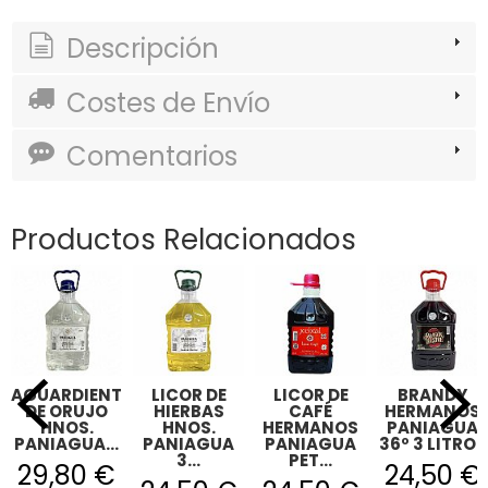
Descripción
Costes de Envío
Comentarios
Productos Relacionados
AGUARDIENTE
LICOR DE
LICOR DE
BRANDY
DE ORUJO
HIERBAS
CAFÉ
HERMANOS
HNOS.
HNOS.
HERMANOS
PANIAGUA
PANIAGUA...
PANIAGUA
PANIAGUA
36º 3 LITROS
3...
PET...
29,80 €
24,50 €