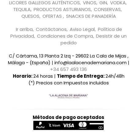
LICORES GALLEGOS AUTÉNTICOS
VINOS
GIN
VODKA
TEQUILA
PRODUCTOS ASTURIANOS
CONSERVAS
QUESOS
OFERTAS
SNACKS DE PANADERÍA
Ir arriba
Contáctanos
Aviso Legal
Política de
Privacidad
Condiciones de Compra
Desistir de un
pedido
C/ Cártama, 13 Planta 2 Izq - 29602 La Cala de Mijas ,
Málaga - (España) | info@laalacenademariana.com |
+34 657 493 136
Horario:
24 horas |
Tiempo de Entrega:
24h/48h
(*) Precios con Impuestos incluidos
Métodos de pago aceptados