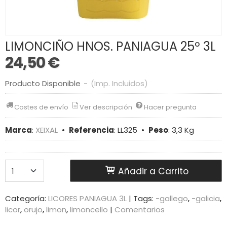
LIMONCIÑO HNOS. PANIAGUA 25º 3L
24,50 €
Producto Disponible
-
(Imp. Incluidos)
Costes de envío
Ver descripción
Hacer pregunta
Marca
:
XEIXAL
•
Referencia
:
LL325
•
Peso
:
3,3 Kg
Añadir a Carrito
Categoría:
LICORES PANIAGUA 3L
|
Tags:
-gallego
-galicia
licor
orujo
limon
limoncello
|
Comentarios