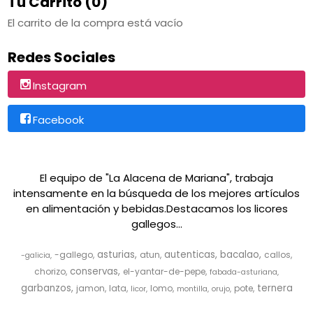
Tu Carrito (0)
El carrito de la compra está vacío
Redes Sociales
Instagram
Facebook
El equipo de "La Alacena de Mariana", trabaja
intensamente en la búsqueda de los mejores artículos
en alimentación y bebidas.Destacamos los licores
gallegos...
asturias
autenticas
bacalao
-gallego
atun
callos
-galicia
conservas
chorizo
el-yantar-de-pepe
fabada-asturiana
garbanzos
ternera
jamon
lata
lomo
pote
licor
montilla
orujo