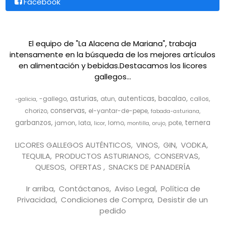
Facebook
El equipo de "La Alacena de Mariana", trabaja
intensamente en la búsqueda de los mejores artículos
en alimentación y bebidas.Destacamos los licores
gallegos...
asturias
autenticas
bacalao
-gallego
atun
callos
-galicia
conservas
chorizo
el-yantar-de-pepe
fabada-asturiana
garbanzos
ternera
jamon
lata
lomo
pote
licor
montilla
orujo
LICORES GALLEGOS AUTÉNTICOS
VINOS
GIN
VODKA
TEQUILA
PRODUCTOS ASTURIANOS
CONSERVAS
QUESOS
OFERTAS
SNACKS DE PANADERÍA
Ir arriba
Contáctanos
Aviso Legal
Política de
Privacidad
Condiciones de Compra
Desistir de un
pedido