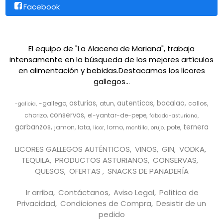
Facebook
El equipo de "La Alacena de Mariana", trabaja
intensamente en la búsqueda de los mejores artículos
en alimentación y bebidas.Destacamos los licores
gallegos...
asturias
autenticas
bacalao
-gallego
atun
callos
-galicia
conservas
chorizo
el-yantar-de-pepe
fabada-asturiana
garbanzos
ternera
jamon
lata
lomo
pote
licor
montilla
orujo
LICORES GALLEGOS AUTÉNTICOS
VINOS
GIN
VODKA
TEQUILA
PRODUCTOS ASTURIANOS
CONSERVAS
QUESOS
OFERTAS
SNACKS DE PANADERÍA
Ir arriba
Contáctanos
Aviso Legal
Política de
Privacidad
Condiciones de Compra
Desistir de un
pedido