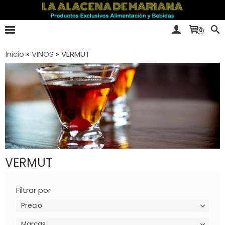
0
Inicio
»
VINOS
»
VERMUT
VERMUT
Filtrar por
Precio
Marcas