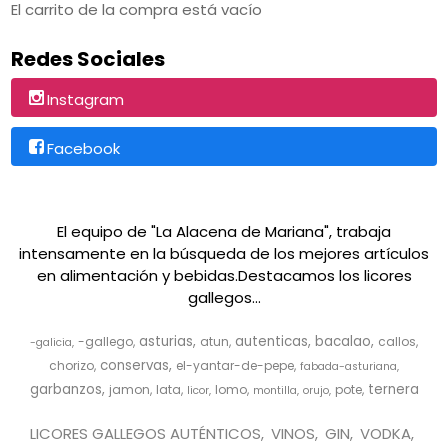
El carrito de la compra está vacío
Redes Sociales
Instagram
Facebook
El equipo de "La Alacena de Mariana", trabaja
intensamente en la búsqueda de los mejores artículos
en alimentación y bebidas.Destacamos los licores
gallegos...
asturias
autenticas
bacalao
-gallego
atun
callos
-galicia
conservas
chorizo
el-yantar-de-pepe
fabada-asturiana
garbanzos
ternera
jamon
lata
lomo
pote
licor
montilla
orujo
LICORES GALLEGOS AUTÉNTICOS
VINOS
GIN
VODKA