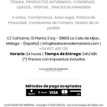
TEQUILA
PRODUCTOS ASTURIANOS
CONSERVAS
QUESOS
OFERTAS
SNACKS DE PANADERÍA
Ir arriba
Contáctanos
Aviso Legal
Política de
Privacidad
Condiciones de Compra
Desistir de un
pedido
C/ Cártama, 13 Planta 2 Izq - 29602 La Cala de Mijas ,
Málaga - (España) | info@laalacenademariana.com |
+34 657 493 136
Horario:
24 horas |
Tiempo de Entrega:
24h/48h
(*) Precios con Impuestos incluidos
Métodos de pago aceptados
LA ALACENA DE MARIANA
- Copyright © 2026 [30231] - Con la tecnología de Palbin.com