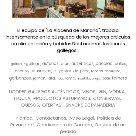
El equipo de "La Alacena de Mariana", trabaja
intensamente en la búsqueda de los mejores artículos
en alimentación y bebidas.Destacamos los licores
gallegos...
asturias
autenticas
bacalao
-gallego
atun
callos
-galicia
conservas
chorizo
el-yantar-de-pepe
fabada-asturiana
garbanzos
ternera
jamon
lata
lomo
pote
licor
montilla
orujo
LICORES GALLEGOS AUTÉNTICOS
VINOS
GIN
VODKA
TEQUILA
PRODUCTOS ASTURIANOS
CONSERVAS
QUESOS
OFERTAS
SNACKS DE PANADERÍA
Ir arriba
Contáctanos
Aviso Legal
Política de
Privacidad
Condiciones de Compra
Desistir de un
pedido