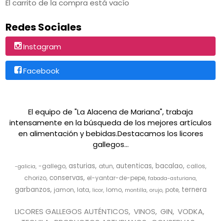
El carrito de la compra está vacío
Redes Sociales
Instagram
Facebook
El equipo de "La Alacena de Mariana", trabaja
intensamente en la búsqueda de los mejores artículos
en alimentación y bebidas.Destacamos los licores
gallegos...
asturias
autenticas
bacalao
-gallego
atun
callos
-galicia
conservas
chorizo
el-yantar-de-pepe
fabada-asturiana
garbanzos
ternera
jamon
lata
lomo
pote
licor
montilla
orujo
LICORES GALLEGOS AUTÉNTICOS
VINOS
GIN
VODKA