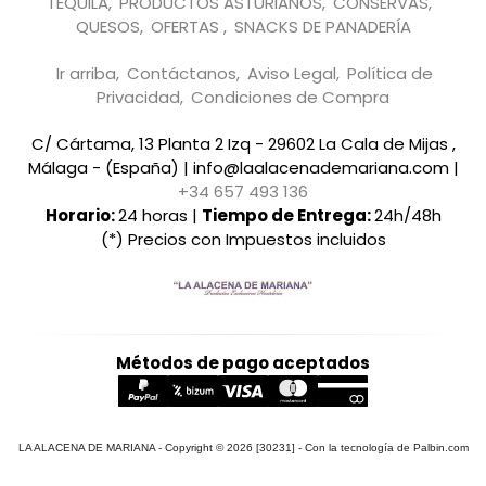
TEQUILA
PRODUCTOS ASTURIANOS
CONSERVAS
QUESOS
OFERTAS
SNACKS DE PANADERÍA
Ir arriba
Contáctanos
Aviso Legal
Política de
Privacidad
Condiciones de Compra
C/ Cártama, 13 Planta 2 Izq - 29602 La Cala de Mijas ,
Málaga - (España) | info@laalacenademariana.com |
+34 657 493 136
Horario:
24 horas |
Tiempo de Entrega:
24h/48h
(*) Precios con Impuestos incluidos
Métodos de pago aceptados
LA ALACENA DE MARIANA
- Copyright © 2026 [30231] - Con la tecnología de Palbin.com