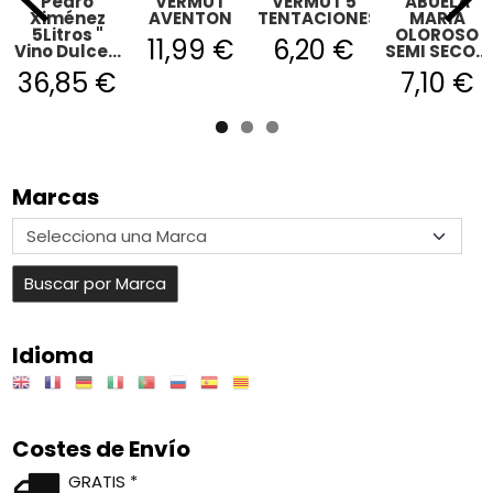
Pedro
VERMUT
VERMUT 5
ABUELA
Ximénez
AVENTON
TENTACIONES
MARIA
5Litros "
OLOROSO
11,99 €
6,20 €
Vino Dulce...
SEMI SECO...
36,85 €
7,10 €
Marcas
Idioma
Costes de Envío
GRATIS *