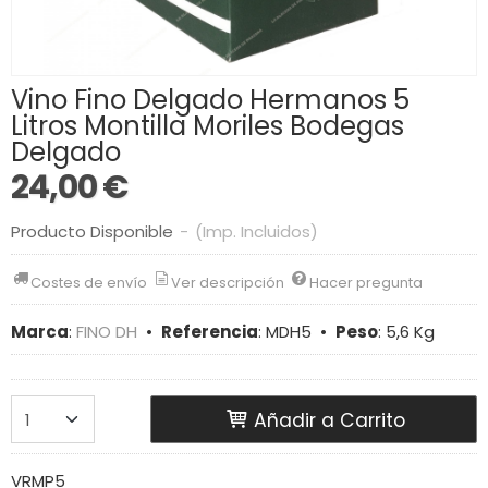
Vino Fino Delgado Hermanos 5
Litros Montilla Moriles Bodegas
Delgado
24,00 €
Producto Disponible
-
(Imp. Incluidos)
Costes de envío
Ver descripción
Hacer pregunta
Marca
:
FINO DH
•
Referencia
:
MDH5
•
Peso
:
5,6 Kg
Añadir a Carrito
VRMP5