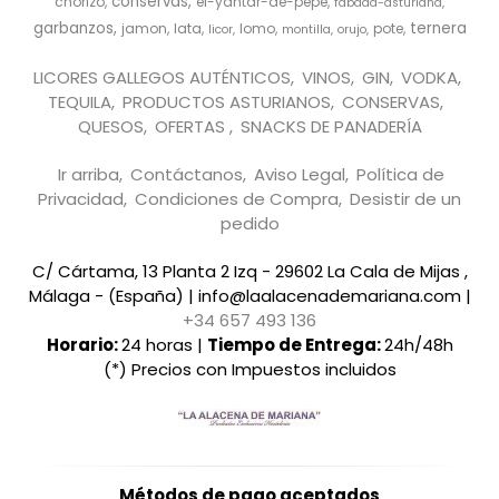
conservas
chorizo
el-yantar-de-pepe
fabada-asturiana
garbanzos
ternera
jamon
lata
lomo
pote
licor
montilla
orujo
LICORES GALLEGOS AUTÉNTICOS
VINOS
GIN
VODKA
TEQUILA
PRODUCTOS ASTURIANOS
CONSERVAS
QUESOS
OFERTAS
SNACKS DE PANADERÍA
Ir arriba
Contáctanos
Aviso Legal
Política de
Privacidad
Condiciones de Compra
Desistir de un
pedido
C/ Cártama, 13 Planta 2 Izq - 29602 La Cala de Mijas ,
Málaga - (España) | info@laalacenademariana.com |
+34 657 493 136
Horario:
24 horas |
Tiempo de Entrega:
24h/48h
(*) Precios con Impuestos incluidos
Métodos de pago aceptados