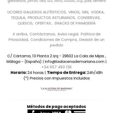
garbanzos
ternera
jamon
lata
lomo
pote
licor
montilla
orujo
LICORES GALLEGOS AUTÉNTICOS
VINOS
GIN
VODKA
TEQUILA
PRODUCTOS ASTURIANOS
CONSERVAS
QUESOS
OFERTAS
SNACKS DE PANADERÍA
Ir arriba
Contáctanos
Aviso Legal
Política de
Privacidad
Condiciones de Compra
Desistir de un
pedido
C/ Cártama, 13 Planta 2 Izq - 29602 La Cala de Mijas ,
Málaga - (España) | info@laalacenademariana.com |
+34 657 493 136
Horario:
24 horas |
Tiempo de Entrega:
24h/48h
(*) Precios con Impuestos incluidos
Métodos de pago aceptados