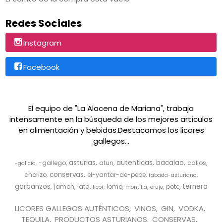
Redes Sociales
Instagram
Facebook
El equipo de "La Alacena de Mariana", trabaja
intensamente en la búsqueda de los mejores artículos
en alimentación y bebidas.Destacamos los licores
gallegos...
asturias
autenticas
bacalao
-gallego
atun
callos
-galicia
conservas
chorizo
el-yantar-de-pepe
fabada-asturiana
garbanzos
ternera
jamon
lata
lomo
pote
licor
montilla
orujo
LICORES GALLEGOS AUTÉNTICOS
VINOS
GIN
VODKA
TEQUILA
PRODUCTOS ASTURIANOS
CONSERVAS