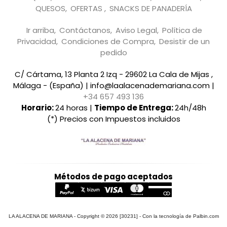
QUESOS
OFERTAS
SNACKS DE PANADERÍA
Ir arriba
Contáctanos
Aviso Legal
Política de
Privacidad
Condiciones de Compra
Desistir de un
pedido
C/ Cártama, 13 Planta 2 Izq - 29602 La Cala de Mijas ,
Málaga - (España) | info@laalacenademariana.com |
+34 657 493 136
Horario:
24 horas |
Tiempo de Entrega:
24h/48h
(*) Precios con Impuestos incluidos
Métodos de pago aceptados
LA ALACENA DE MARIANA
- Copyright © 2026 [30231] - Con la tecnología de Palbin.com