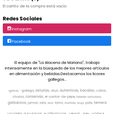
El carrito de la compra está vacío
Redes Sociales
Instagram
Facebook
El equipo de "La Alacena de Mariana", trabaja
intensamente en la búsqueda de los mejores artículos
en alimentación y bebidas.Destacamos los licores
gallegos...
asturias
autenticas
bacalao
-gallego
atun
callos
-galicia
conservas
chorizo
el-yantar-de-pepe
fabada-asturiana
garbanzos
ternera
jamon
lata
lomo
pote
licor
montilla
orujo
LICORES GALLEGOS AUTÉNTICOS
VINOS
GIN
VODKA