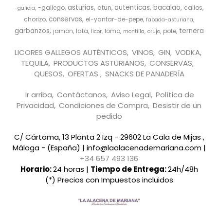
asturias
autenticas
bacalao
-gallego
atun
callos
-galicia
conservas
chorizo
el-yantar-de-pepe
fabada-asturiana
garbanzos
ternera
jamon
lata
lomo
pote
licor
montilla
orujo
LICORES GALLEGOS AUTÉNTICOS
VINOS
GIN
VODKA
TEQUILA
PRODUCTOS ASTURIANOS
CONSERVAS
QUESOS
OFERTAS
SNACKS DE PANADERÍA
Ir arriba
Contáctanos
Aviso Legal
Política de
Privacidad
Condiciones de Compra
Desistir de un
pedido
C/ Cártama, 13 Planta 2 Izq - 29602 La Cala de Mijas ,
Málaga - (España) | info@laalacenademariana.com |
+34 657 493 136
Horario:
24 horas |
Tiempo de Entrega:
24h/48h
(*) Precios con Impuestos incluidos