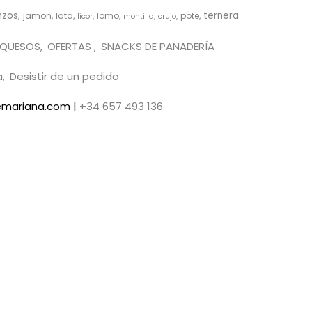
nzos
ternera
jamon
lata
lomo
pote
licor
montilla
orujo
QUESOS
OFERTAS
SNACKS DE PANADERÍA
a
Desistir de un pedido
demariana.com |
+34 657 493 136