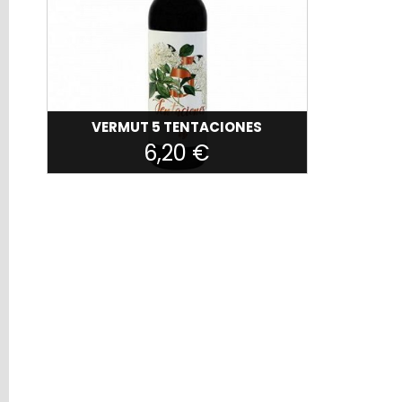
PRODUCTOS
ASTURIANOS
CONSERVAS
QUESOS
OFERTAS
VERMUT 5 TENTACIONES
SNACKS
6,20 €
DE
PANADERÍA
Filtros
Búsqueda
5
TENTACIONES
Precio