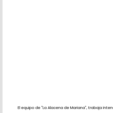
carrito
de
la
compra
está
vacío
Redes
Sociales
Instagram
Facebook
El equipo de "La Alacena de Mariana", trabaja int