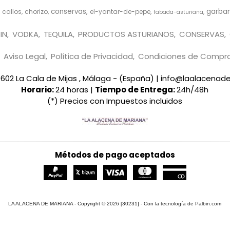
conservas
garba
callos
chorizo
el-yantar-de-pepe
fabada-asturiana
IN
VODKA
TEQUILA
PRODUCTOS ASTURIANOS
CONSERVAS
Aviso Legal
Política de Privacidad
Condiciones de Compr
29602 La Cala de Mijas , Málaga - (España) | info@laalacena
Horario:
24 horas |
Tiempo de Entrega:
24h/48h
(*) Precios con Impuestos incluidos
Métodos de pago aceptados
LA ALACENA DE MARIANA
- Copyright © 2026 [30231] - Con la tecnología de Palbin.com