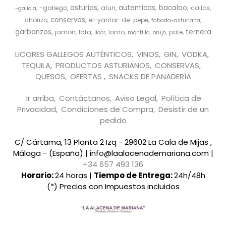
asturias
autenticas
bacalao
-gallego
atun
callos
-galicia
conservas
chorizo
el-yantar-de-pepe
fabada-asturiana
garbanzos
ternera
jamon
lata
lomo
pote
licor
montilla
orujo
LICORES GALLEGOS AUTÉNTICOS
VINOS
GIN
VODKA
TEQUILA
PRODUCTOS ASTURIANOS
CONSERVAS
QUESOS
OFERTAS
SNACKS DE PANADERÍA
Ir arriba
Contáctanos
Aviso Legal
Política de
Privacidad
Condiciones de Compra
Desistir de un
pedido
C/ Cártama, 13 Planta 2 Izq - 29602 La Cala de Mijas ,
Málaga - (España) | info@laalacenademariana.com |
+34 657 493 136
Horario:
24 horas |
Tiempo de Entrega:
24h/48h
(*) Precios con Impuestos incluidos