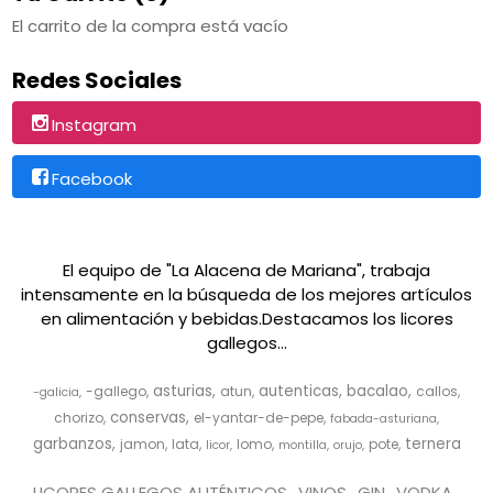
El carrito de la compra está vacío
Redes Sociales
Instagram
Facebook
El equipo de "La Alacena de Mariana", trabaja
intensamente en la búsqueda de los mejores artículos
en alimentación y bebidas.Destacamos los licores
gallegos...
asturias
autenticas
bacalao
-gallego
atun
callos
-galicia
conservas
chorizo
el-yantar-de-pepe
fabada-asturiana
garbanzos
ternera
jamon
lata
lomo
pote
licor
montilla
orujo
LICORES GALLEGOS AUTÉNTICOS
VINOS
GIN
VODKA