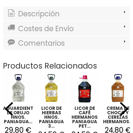
Descripción
Costes de Envío
Comentarios
Productos Relacionados
AGUARDIENTE
LICOR DE
LICOR DE
CREMA DE
DE ORUJO
HIERBAS
CAFÉ
CHOCO Y
HNOS.
HNOS.
HERMANOS
CEREZAS
PANIAGUA...
PANIAGUA
PANIAGUA
HERMANOS...
3...
PET...
29,80 €
24,80 €