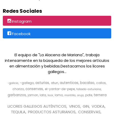
Redes Sociales
Instagram
Facebook
El equipo de "La Alacena de Mariana", trabaja
intensamente en la búsqueda de los mejores artículos
en alimentación y bebidas.Destacamos los licores
gallegos...
asturias
autenticas
bacalao
-gallego
atun
callos
-galicia
conservas
chorizo
el-yantar-de-pepe
fabada-asturiana
garbanzos
ternera
jamon
lata
lomo
pote
licor
montilla
orujo
LICORES GALLEGOS AUTÉNTICOS
VINOS
GIN
VODKA
TEQUILA
PRODUCTOS ASTURIANOS
CONSERVAS