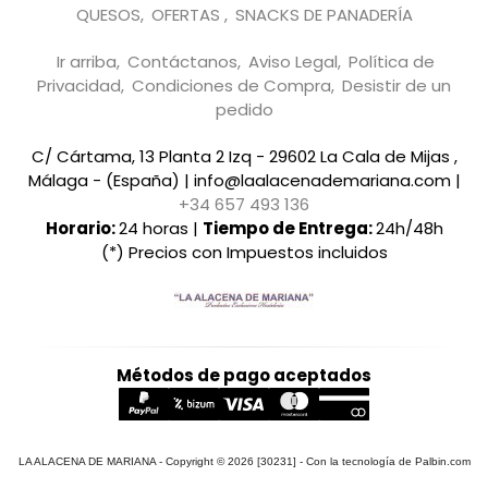
QUESOS
OFERTAS
SNACKS DE PANADERÍA
Ir arriba
Contáctanos
Aviso Legal
Política de
Privacidad
Condiciones de Compra
Desistir de un
pedido
C/ Cártama, 13 Planta 2 Izq - 29602 La Cala de Mijas ,
Málaga - (España) | info@laalacenademariana.com |
+34 657 493 136
Horario:
24 horas |
Tiempo de Entrega:
24h/48h
(*) Precios con Impuestos incluidos
Métodos de pago aceptados
LA ALACENA DE MARIANA
- Copyright © 2026 [30231] - Con la tecnología de Palbin.com