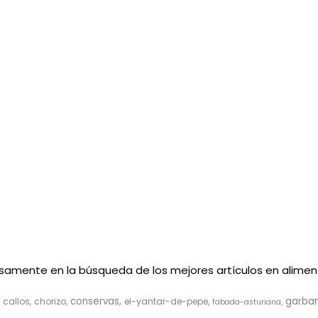
ensamente en la búsqueda de los mejores artículos en aliment
conservas
garba
callos
chorizo
el-yantar-de-pepe
fabada-asturiana