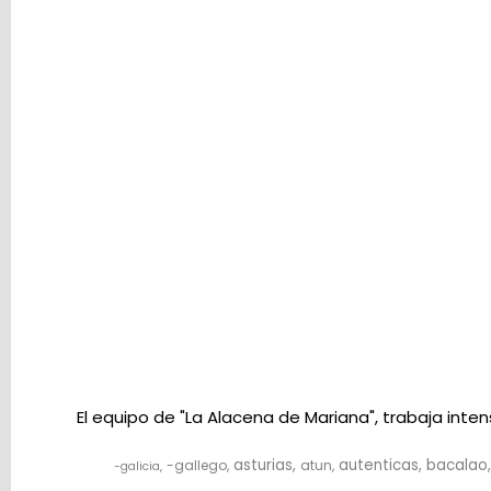
la
compra
está
vacío
Redes
Sociales
Instagram
Facebook
El equipo de "La Alacena de Mariana", trabaja int
asturias
autenticas
bacalao
-gallego
atun
-galicia