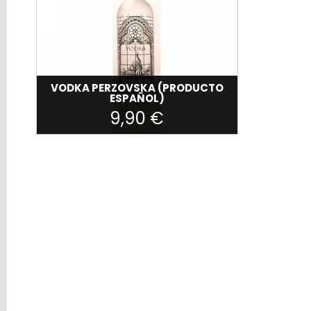
PRODUCTOS
ASTURIANOS
CONSERVAS
QUESOS
VODKA PERZOVSKA (PRODUCTO
OFERTAS
ESPAÑOL)
SNACKS
9,90 €
DE
PANADERÍA
Filtros
Búsqueda
Perzovska
Precio