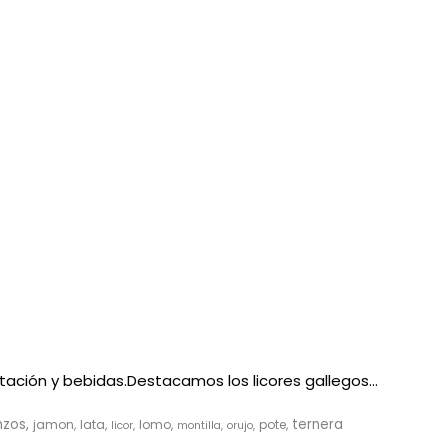
ación y bebidas.Destacamos los licores gallegos...
nzos
ternera
jamon
lata
lomo
pote
licor
montilla
orujo