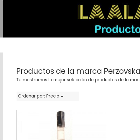
Categorías
Productos de la marca Perzovsk
LICORES
Te mostramos la mejor selección de productos de la ma
GALLEGOS
AUTÉNTICOS
Ordenar por:
Precio
VINOS
GIN
VODKA
TEQUILA